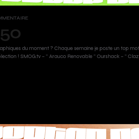
MMENTAIRE
°50
raphiques du moment ? Chaque semaine je poste un top motio
élection ! SMOG.tv – ” Arauco Renovable “ Ourshack – ” Clazzo