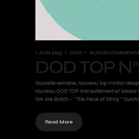
1 JUIN 2023
DOD
AUCUN COMMENTA
DOD TOP N°
Nouvelle semaine, nouveau top motion design,
nouveau DOD TOP tranquillement et laissez-v
We Are Batch – ” The Piece of String “ Oursha
Read More