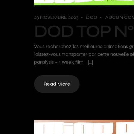
23 NOVEMBRE 2023
DOD
AUCUN CO
DOD TOP N
Vous recherchez les meilleures animations g
laissez-vous transporter par cette nouvelle s
paralysis – 1 week film “ […]
Read More