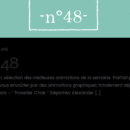
IRE
48
 sélection des meilleures animations de la semaine. Parfait 
ous envoûter par des animations graphiques totalement déjan
ck – ” Traveller Chair “ Slepichev Alexander […]