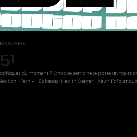
MENTAIRE
51
raphiques du moment ? Chaque semaine je poste un top motio
sélection ! Fern – ” Ezkenazi Health Center “ Kevin Fafourn