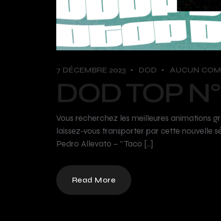
7 DÉCEMBRE 2023
DOD
AUCUN COM
DOD TOP N°
Vous recherchez les meilleures animations g
laissez-vous transporter par cette nouvelle 
Pedro Allevato – ” Taco […]
Read More