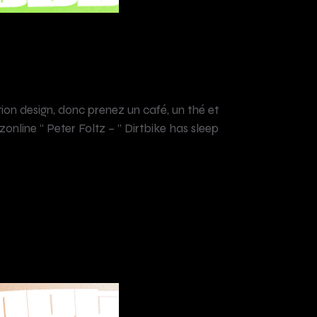
n design, donc prenez un café, un thé et
nline “ Peter Foltz – ” Dirtbike has sleep