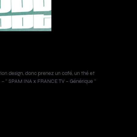
n design, donc prenez un café, un thé et
oux – ” SPAM INA x FRANCE TV – Générique “