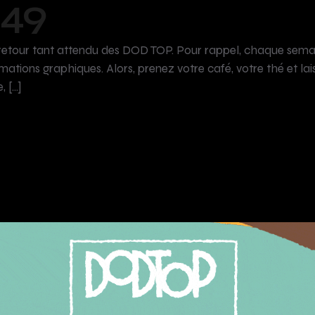
49
retour tant attendu des DOD TOP. Pour rappel, chaque semaine
mations graphiques. Alors, prenez votre café, votre thé et 
, […]