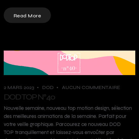
Read More
2 MARS 2023
DOD
AUCUN COMMENTAIRE
DOD TOP N°40
Nouvelle semaine, nouveau top motion design, sélection
des meilleures animations de la semaine. Parfait pour
votre veille graphique. Parcourez ce nouveau DOD
TOP tranquillement et laissez-vous envoûter par