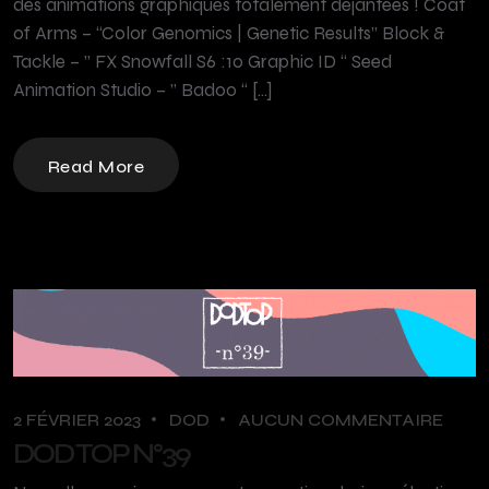
des animations graphiques totalement déjantées ! Coat
of Arms – “Color Genomics | Genetic Results” Block &
Tackle – ” FX Snowfall S6 :10 Graphic ID “ Seed
Animation Studio – ” Badoo “ […]
Read More
2 FÉVRIER 2023
DOD
AUCUN COMMENTAIRE
DOD TOP N°39