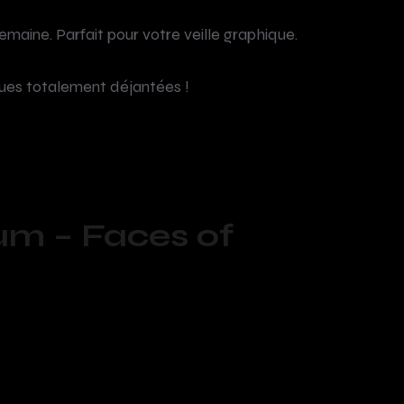
emaine. Parfait pour votre veille graphique.
ues totalement déjantées !
um – Faces of