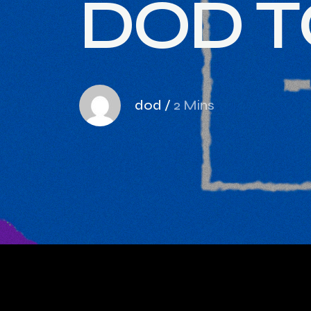
D
O
D
T
dod
/
2 Mins