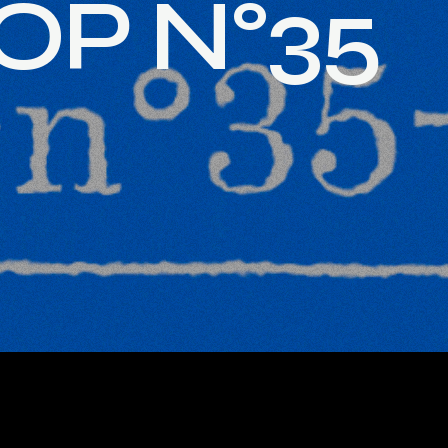
O
P
N
°
3
5