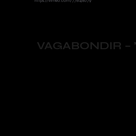
https://vimeo.com/776148079
VAGABONDIR – ” “