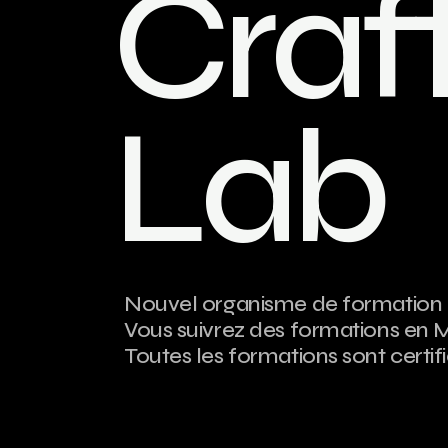
C
r
a
f
L
a
b
Nouvel organisme de formation a
Vous suivrez des formations en 
Toutes les formations sont certif