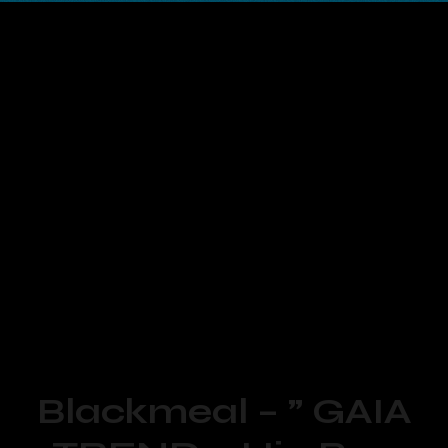
Nouvelle semaine, nouveau
top motion design
,
sélection des
meilleures animations
de la
semaine. Parfait pour votre veille graphique.
Parcourez ce nouveau
DOD TOP
tranquillement et
laissez-vous envoûter par des
animations
graphiques
totalement déjantées !
Blackmeal – ” GAIA