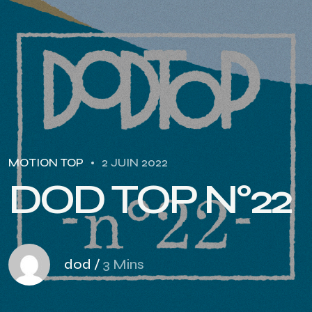
MOTION TOP
2 JUIN 2022
D
O
D
T
O
P
N
°
2
2
dod
/
3 Mins