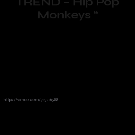
TREND – Hip Pop
Monkeys “
https://vimeo.com/715216588