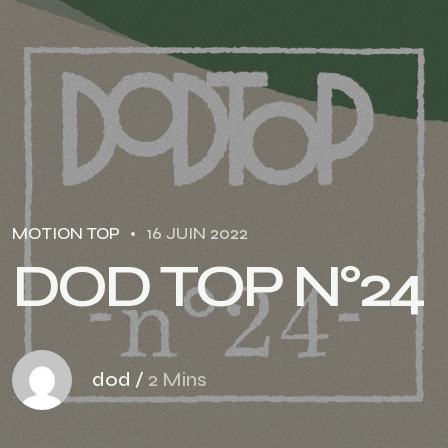
MOTION TOP
16 JUIN 2022
D
O
D
T
O
P
N
°
2
4
dod
/
2 Mins