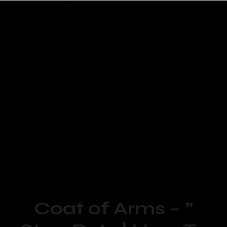
Nouvelle semaine, nouveau
top motion design
,
sélection des
meilleures animations
de la
semaine. Parfait pour votre veille graphique.
Parcourez ce nouveau DOD TOP tranquillement et
laissez-vous envoûter par des animations
graphiques totalement déjantées !
Coat of Arms – ”