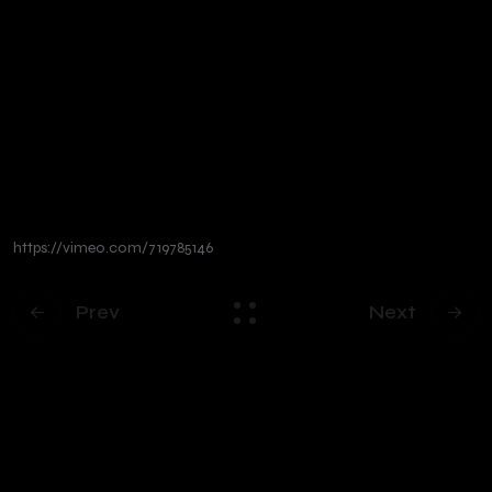
https://vimeo.com/719785146
Prev
Next