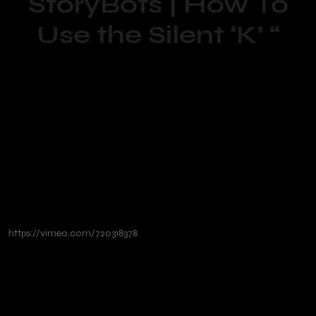
StoryBots | How To
Use the Silent ‘K’ “
https://vimeo.com/720318378