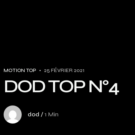
MOTION TOP
25 FÉVRIER 2021
D
O
D
T
O
P
N
°
4
dod
/
1 Min