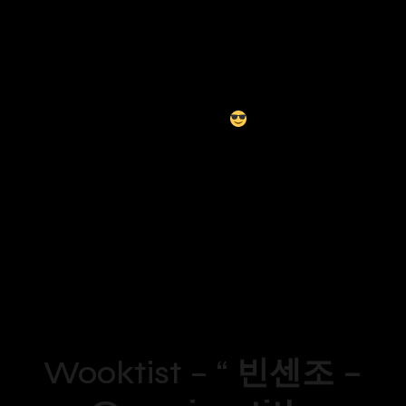
Nouvelle semaine, nouveau
top motion design
,
sélection des
meilleures animations
de la
semaine !
Parcourez ce nouveau
DOD TOP
tranquillement et
laissez-vous envoûter par des
animations
graphiques
totalement déjantées !
Wooktist – “
빈센조 –