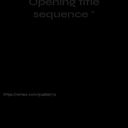
Opening title
sequence
“
https://vimeo.com/514866772