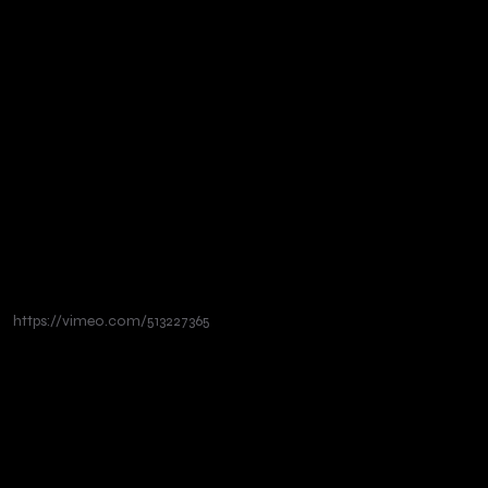
https://vimeo.com/513227365