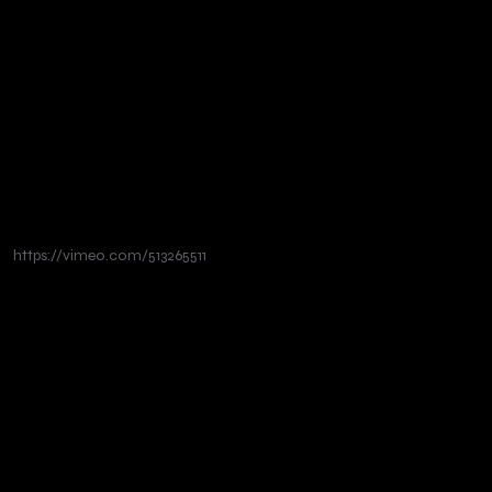
https://vimeo.com/513265511