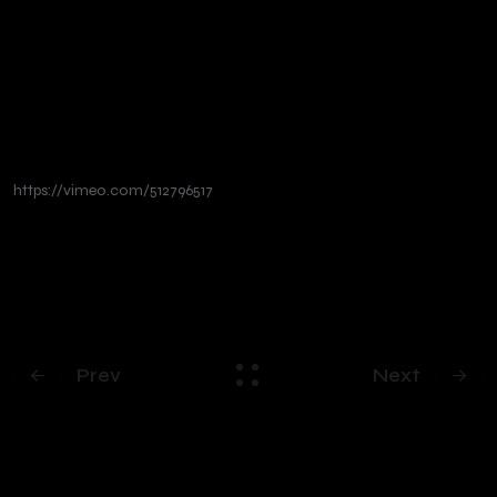
https://vimeo.com/512796517
Prev
Next